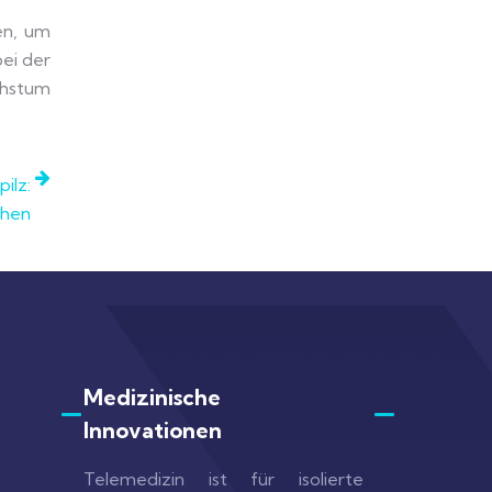
en, um
ei der
chstum
ilz:
chen
Medizinische
Innovationen
Telemedizin ist für isolierte