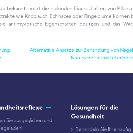
nde bekannt, nutzt die heilenden Eigenschaften von Pflanz
xtrakte wie Knoblauch, Echinacea oder Ringelblume können b
 sie antimykotische Eigenschaften besitzen und das Wa
chung
Alternative Ansätze zur Behandlung von Nagelp
e
Natürliche Heilmittel erfors
ndheitsreflexe
Lösungen für die
Gesundheit
en Sie ausgeglichen und
iegeladen!
Behandeln Sie Ihre häufig